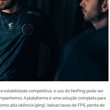
l e estabilidade competitiva, o uso do NoPing pode ser
mpanheiros. A plataforma é uma solução completa para
o alta latência (ping), baixas taxas de FPS, perda de