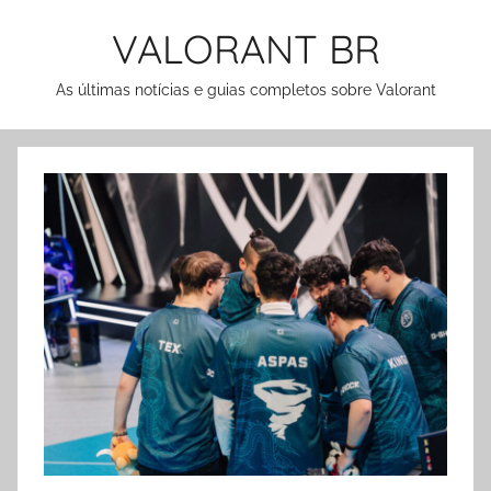
Pular
VALORANT BR
para
o
As últimas notícias e guias completos sobre Valorant
conteúdo